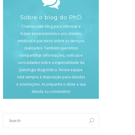
Sobre o blog do PhD
Criamos este blog para informar e
trazer esclarecimentos aos clientes,
médicos e parceiros sobre os serviços
realizados. Também queremos
compartilhar informações, notícias e
curiosidades sobre a especialidade da
patologia diagnóstica. Nossa equipe
está sempre à disposição para dúvidas
e orientações. Acompanhe e deixe a sua
dúvida ou comentário!