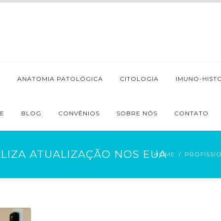
A
ANATOMIA PATOLÓGICA
CITOLOGIA
IMUNO-HIST
TE
BLOG
CONVÊNIOS
SOBRE NÓS
CONTATO
LIZA ATUALIZAÇÃO NOS EUA
HOME
PROFISSI