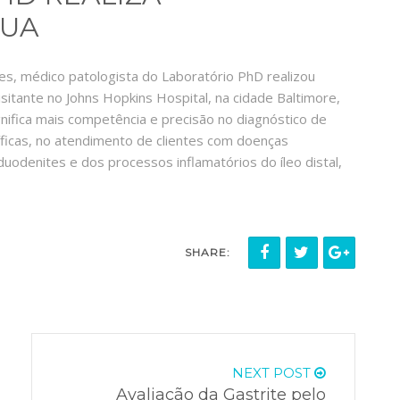
EUA
les, médico patologista do Laboratório PhD realizou
itante no Johns Hopkins Hospital, na cidade Baltimore,
gnifica mais competência e precisão no diagnóstico de
cíficas, no atendimento de clientes com doenças
 duodenites e dos processos inflamatórios do íleo distal,
SHARE:
NEXT POST
Avaliação da Gastrite pelo