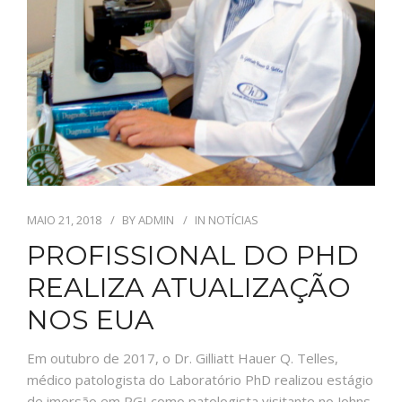
MAIO 21, 2018
BY
ADMIN
IN
NOTÍCIAS
PROFISSIONAL DO PHD
REALIZA ATUALIZAÇÃO
NOS EUA
Em outubro de 2017, o Dr. Gilliatt Hauer Q. Telles,
médico patologista do Laboratório PhD realizou estágio
de imersão em PGI como patologista visitante no Johns