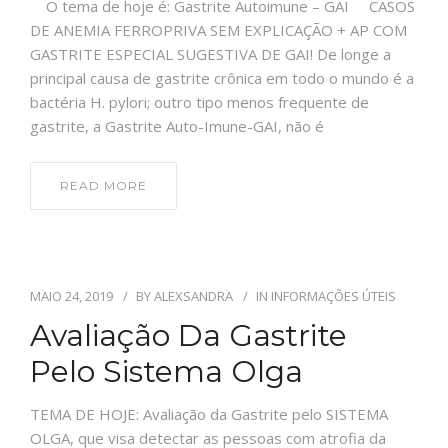
O tema de hoje é: Gastrite Autoimune – GAI CASOS
SOBRE NÓS
DE ANEMIA FERROPRIVA SEM EXPLICAÇÃO + AP COM
EXAMES ESPECÍFICOS
GASTRITE ESPECIAL SUGESTIVA DE GAI! De longe a
CONTATO
principal causa de gastrite crônica em todo o mundo é a
QUEM SOMOS
bactéria H. pylori; outro tipo menos frequente de
gastrite, a Gastrite Auto-Imune-GAI, não é
INFORMAÇÕES AO CLIENTE
READ MORE
BLOG
CONVÊNIOS
SOBRE NÓS
MAIO 24, 2019
BY
ALEXSANDRA
IN
INFORMAÇÕES ÚTEIS
Avaliação Da Gastrite
CONTATO
Pelo Sistema Olga
TEMA DE HOJE: Avaliação da Gastrite pelo SISTEMA
OLGA, que visa detectar as pessoas com atrofia da